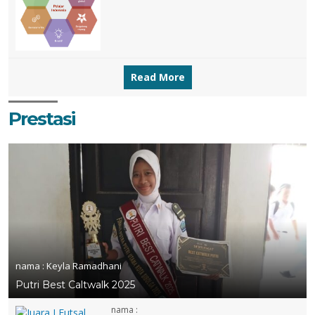
Read More
Prestasi
nama :
Keyla Ramadhani
Putri Best Caltwalk 2025
nama :