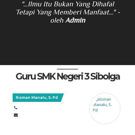
lah
"...Ilmu Itu Bukan Yang Dihafal
i
Tetapi Yang Memberi Manfaat..."
-
m
arno
oleh
Admin
sa
da
sika
Guru SMK Negeri 3 Sibolga
Risman Manalu, S. Pd