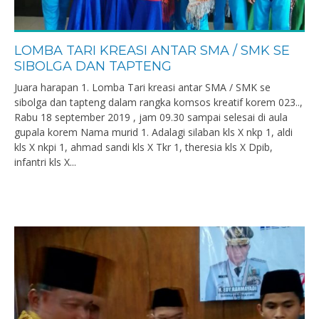
LOMBA TARI KREASI ANTAR SMA / SMK SE
SIBOLGA DAN TAPTENG
Juara harapan 1. Lomba Tari kreasi antar SMA / SMK se
sibolga dan tapteng dalam rangka komsos kreatif korem 023..,
Rabu 18 september 2019 , jam 09.30 sampai selesai di aula
gupala korem Nama murid 1. Adalagi silaban kls X nkp 1, aldi
kls X nkpi 1, ahmad sandi kls X Tkr 1, theresia kls X Dpib,
infantri kls X...