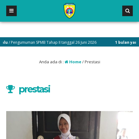
muman SPMB Tahap II tanggal 26 Juni 2026
1 bulan yang lalu
/ Penda
Anda ada di :
Home
/
Prestasi
prestasi