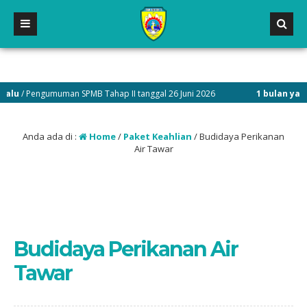
u
/ Pengumuman SPMB Tahap II tanggal 26 Juni 2026
1 bulan yang la
Anda ada di :
Home
/
Paket Keahlian
/
Budidaya Perikanan
Air Tawar
Budidaya Perikanan Air
Tawar