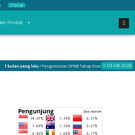
m
local
:
dan Produk
03-08-2026
 bulan yang lalu
/ Pengumuman SPMB Tahap II tanggal 26 Juni 2026