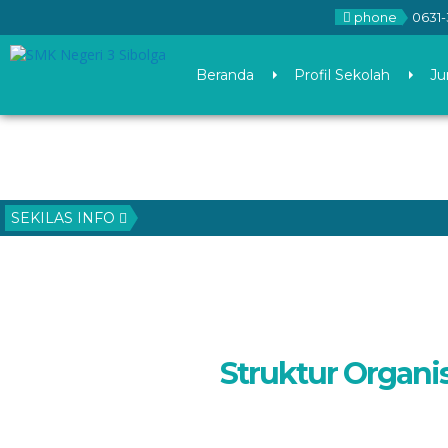
phone
0631-
Beranda
Profil Sekolah
Ju
SEKILAS INFO
Struktur Organi