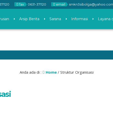
371120
fax
0631-371120
email
smkn3sibolga@yahoo.co
rusan
Arsip Berita
Sarana
Informasi
Layana 
1
Anda ada di :
Home
/
Struktur Organisasi
sasi