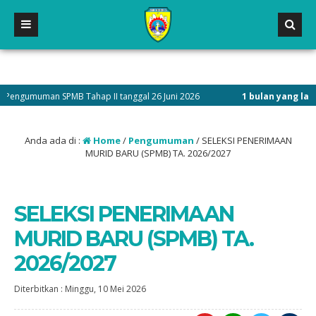
muman SPMB Tahap II tanggal 26 Juni 2026
1 bulan yang lalu
/ Penda
Anda ada di :
Home
/
Pengumuman
/
SELEKSI PENERIMAAN
MURID BARU (SPMB) TA. 2026/2027
SELEKSI PENERIMAAN
MURID BARU (SPMB) TA.
2026/2027
Diterbitkan :
Minggu, 10 Mei 2026