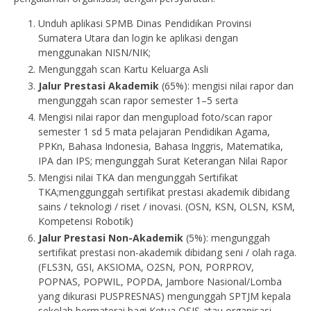
Unduh aplikasi SPMB Dinas Pendidikan Provinsi
Sumatera Utara dan login ke aplikasi dengan
menggunakan NISN/NIK;
Mengunggah scan Kartu Keluarga Asli
Jalur Prestasi Akademik
(65%): mengisi nilai rapor dan
mengunggah scan rapor semester 1–5 serta
Mengisi nilai rapor dan mengupload foto/scan rapor
semester 1 sd 5 mata pelajaran Pendidikan Agama,
PPKn, Bahasa Indonesia, Bahasa Inggris, Matematika,
IPA dan IPS; mengunggah Surat Keterangan Nilai Rapor
Mengisi nilai TKA dan mengunggah Sertifikat
TKA;menggunggah sertifikat prestasi akademik dibidang
sains / teknologi / riset / inovasi. (OSN, KSN, OLSN, KSM,
Kompetensi Robotik)
Jalur Prestasi Non-Akademik
(5%): mengunggah
sertifikat prestasi non-akademik dibidang seni / olah raga.
(FLS3N, GSI, AKSIOMA, O2SN, PON, PORPROV,
POPNAS, POPWIL, POPDA, Jambore Nasional/Lomba
yang dikurasi PUSPRESNAS) mengunggah SPTJM kepala
sekolah bermaterai bagi Ketua OSIS atau organisasi