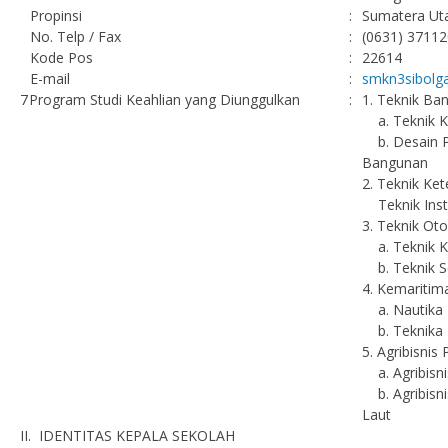
Propinsi
:
Sumatera Ut
No. Telp / Fax
:
(0631) 37112
Kode Pos
:
22614
E-mail
:
smkn3sibol
7
Program Studi Keahlian yang Diunggulkan
:
1. Teknik Ba
a. Teknik K
b. Desain P
Bangunan
2. Teknik Ket
Teknik Insta
3. Teknik Ot
a. Teknik K
b. Teknik S
4. Kemaritim
a. Nautika 
b. Teknika 
5. Agribisni
a. Agribisni
b. Agribisni
Laut
II. IDENTITAS KEPALA SEKOLAH