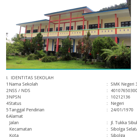
I. IDENTITAS SEKOLAH
1
Nama Sekolah
:
SMK Negeri 3
2
NSS / NDS
:
4010765030
3
NPSN
:
10212136
4
Status
:
Negeri
5
Tanggal Pendirian
:
24/01/1970
6
Alamat
Jalan
:
Jl. Tukka Sib
Kecamatan
:
Sibolga Selat
Kota
:
Sibolga