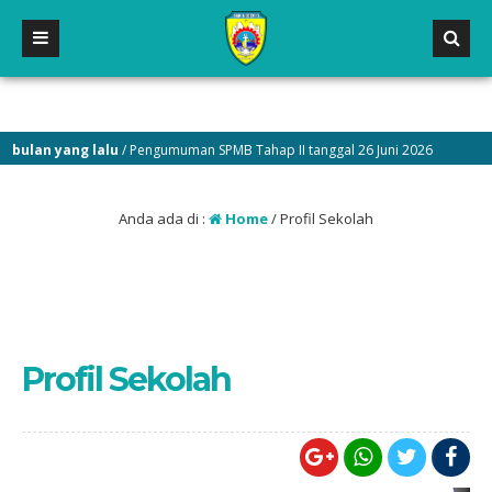
lan yang lalu
/ Pengumuman SPMB Tahap II tanggal 26 Juni 2026
1 b
Anda ada di :
Home
/
Profil Sekolah
Profil Sekolah