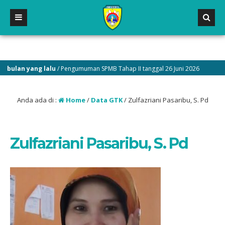
bulan yang lalu
/ Pengumuman SPMB Tahap II tanggal 26 Juni 2026
1
Anda ada di :
Home
/
Data GTK
/
Zulfazriani Pasaribu, S. Pd
Zulfazriani Pasaribu, S. Pd