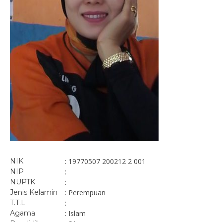
NIK
: 19770507 200212 2 001
NIP
:
NUPTK
:
Jenis Kelamin
: Perempuan
T.T.L
:
Agama
: Islam