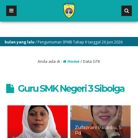
ulan yang lalu
/ Pengumuman SPMB Tahap II tanggal 26 Juni 2026
1 
Anda ada di :
Home
/
Data GTK
Guru SMK Negeri 3 Sibolga
Zulfazriani Pasaribu, S.
Pd