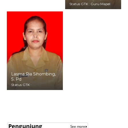
Status GTK : Guru Mapel
Lasma Ria Sihombing,
S. Pd
Status GTK :