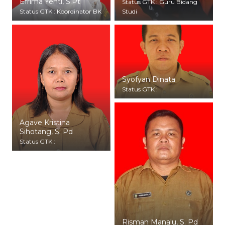
Efrima Yenti, S.Pt
Status GTK : Guru Bidang
Status GTK : Koordinator BK
Studi
Syofyan Dinata
Status GTK :
Agave Kristina
Sihotang, S. Pd
Status GTK :
Risman Manalu, S. Pd