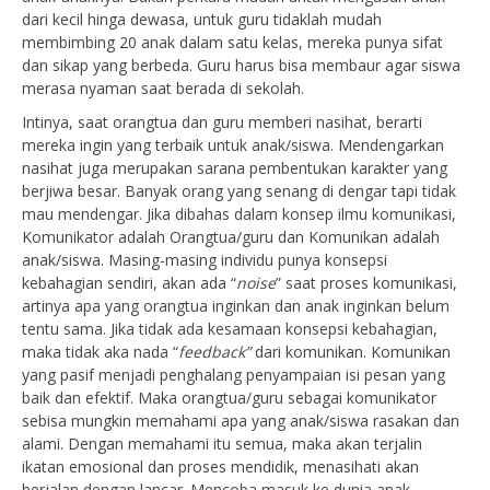
dari kecil hinga dewasa, untuk guru tidaklah mudah
membimbing 20 anak dalam satu kelas, mereka punya sifat
dan sikap yang berbeda. Guru harus bisa membaur agar siswa
merasa nyaman saat berada di sekolah.
Intinya, saat orangtua dan guru memberi nasihat, berarti
mereka ingin yang terbaik untuk anak/siswa. Mendengarkan
nasihat juga merupakan sarana pembentukan karakter yang
berjiwa besar. Banyak orang yang senang di dengar tapi tidak
mau mendengar. Jika dibahas dalam konsep ilmu komunikasi,
Komunikator adalah Orangtua/guru dan Komunikan adalah
anak/siswa. Masing-masing individu punya konsepsi
kebahagian sendiri, akan ada “
noise
” saat proses komunikasi,
artinya apa yang orangtua inginkan dan anak inginkan belum
tentu sama. Jika tidak ada kesamaan konsepsi kebahagian,
maka tidak aka nada “
feedback”
dari komunikan. Komunikan
yang pasif menjadi penghalang penyampaian isi pesan yang
baik dan efektif. Maka orangtua/guru sebagai komunikator
sebisa mungkin memahami apa yang anak/siswa rasakan dan
alami. Dengan memahami itu semua, maka akan terjalin
ikatan emosional dan proses mendidik, menasihati akan
berjalan dengan lancar. Mencoba masuk ke dunia anak