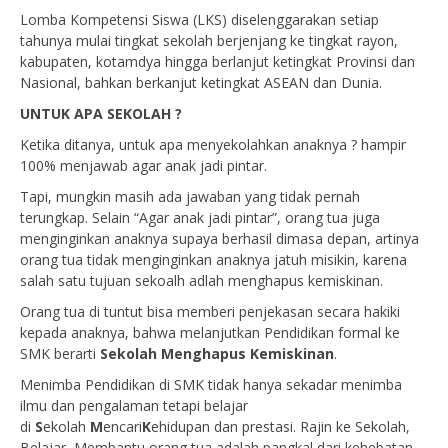
Lomba Kompetensi Siswa (LKS) diselenggarakan setiap
tahunya mulai tingkat sekolah berjenjang ke tingkat rayon,
kabupaten, kotamdya hingga berlanjut ketingkat Provinsi dan
Nasional, bahkan berkanjut ketingkat ASEAN dan Dunia.
UNTUK APA SEKOLAH ?
Ketika ditanya, untuk apa menyekolahkan anaknya ? hampir
100% menjawab agar anak jadi pintar.
Tapi, mungkin masih ada jawaban yang tidak pernah
terungkap. Selain “Agar anak jadi pintar”, orang tua juga
menginginkan anaknya supaya berhasil dimasa depan, artinya
orang tua tidak menginginkan anaknya jatuh misikin, karena
salah satu tujuan sekoalh adlah menghapus kemiskinan.
Orang tua di tuntut bisa memberi penjekasan secara hakiki
kepada anaknya, bahwa melanjutkan Pendidikan formal ke
SMK berarti
Sekolah Menghapus Kemiskinan
.
Menimba Pendidikan di SMK tidak hanya sekadar menimba
ilmu dan pengalaman tetapi belajar
di
S
ekolah
M
encari
K
ehidupan dan prestasi. Rajin ke Sekolah,
Belajar, Membantu orang tua adalah pangkal dari kehebatan