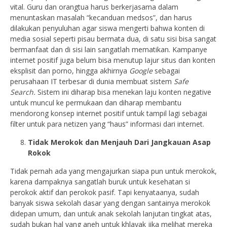
vital. Guru dan orangtua harus berkerjasama dalam
menuntaskan masalah “kecanduan medsos”, dan harus
dilakukan penyuluhan agar siswa mengerti bahwa konten di
media sosial seperti pisau bermata dua, di satu sisi bisa sangat
bermanfaat dan di sisi lain sangatlah mematikan. Kampanye
internet positif juga belum bisa menutup lajur situs dan konten
eksplisit dan porno, hingga akhirnya
Google
sebagai
perusahaan IT terbesar di dunia membuat sistem
Safe
Search.
Sistem ini diharap bisa menekan laju konten negative
untuk muncul ke permukaan dan diharap membantu
mendorong konsep internet positif untuk tampil lagi sebagai
filter untuk para netizen yang “haus” informasi dari internet.
Tidak Merokok dan Menjauh Dari Jangkauan Asap
Rokok
Tidak pernah ada yang mengajurkan siapa pun untuk merokok,
karena dampaknya sangatlah buruk untuk kesehatan si
perokok aktif dan perokok pasif. Tapi kenyataanya, sudah
banyak siswa sekolah dasar yang dengan santainya merokok
didepan umum, dan untuk anak sekolah lanjutan tingkat atas,
sudah bukan hal yang aneh untuk khlayak jika melihat mereka