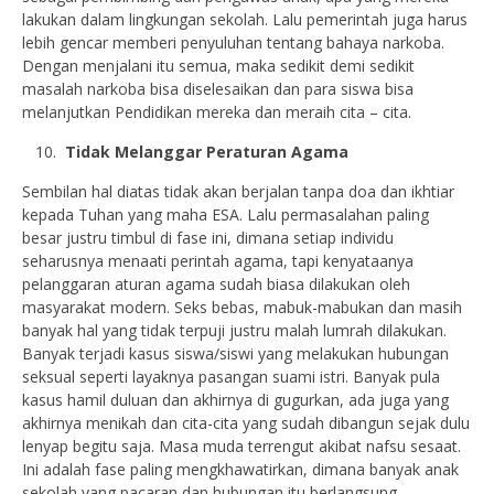
lakukan dalam lingkungan sekolah. Lalu pemerintah juga harus
lebih gencar memberi penyuluhan tentang bahaya narkoba.
Dengan menjalani itu semua, maka sedikit demi sedikit
masalah narkoba bisa diselesaikan dan para siswa bisa
melanjutkan Pendidikan mereka dan meraih cita – cita.
Tidak Melanggar Peraturan Agama
Sembilan hal diatas tidak akan berjalan tanpa doa dan ikhtiar
kepada Tuhan yang maha ESA. Lalu permasalahan paling
besar justru timbul di fase ini, dimana setiap individu
seharusnya menaati perintah agama, tapi kenyataanya
pelanggaran aturan agama sudah biasa dilakukan oleh
masyarakat modern. Seks bebas, mabuk-mabukan dan masih
banyak hal yang tidak terpuji justru malah lumrah dilakukan.
Banyak terjadi kasus siswa/siswi yang melakukan hubungan
seksual seperti layaknya pasangan suami istri. Banyak pula
kasus hamil duluan dan akhirnya di gugurkan, ada juga yang
akhirnya menikah dan cita-cita yang sudah dibangun sejak dulu
lenyap begitu saja. Masa muda terrengut akibat nafsu sesaat.
Ini adalah fase paling mengkhawatirkan, dimana banyak anak
sekolah yang pacaran dan hubungan itu berlangsung