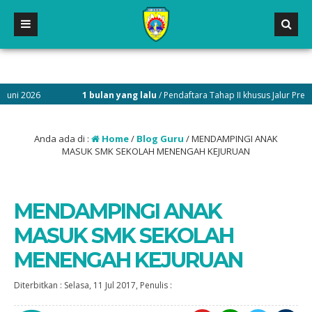
1 bulan yang lalu
/ Pendaftara Tahap II khusus Jalur Prestasi Nilai Rapor 
ftaran pada link https://spmbsumutberkah.disdik.sumutprov.go.id/
Anda ada di :
Home
/
Blog Guru
/
MENDAMPINGI ANAK
MASUK SMK SEKOLAH MENENGAH KEJURUAN
MENDAMPINGI ANAK
MASUK SMK SEKOLAH
MENENGAH KEJURUAN
Diterbitkan :
Selasa, 11 Jul 2017
, Penulis :