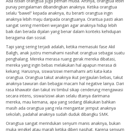
Ada istilah orangtua juga pernah muda. Artinya, orangtua lebih
punay pengalaman dibandingkan anaknya. Ketika orangtua
selalu “bawel” kepada anaknya, itu berarti orangtua ingin
anaknya lebih maju daripada orangtuanya. Orantua pasti akan
sangat sering memberi wejangan agar anaknya hidup lebih
baik dan berada dijalan yang benar dalam konteks kehidupan
beragama dan sosial.
Tapi yang sering terjadi adalah, ketika memasuki fase Akil
Baligh, anak justru memahami nasihat orangtua sebagai suatu
penghalang. Mereka merasa ruang gerak mereka dibatasi,
mereka yang ingin bebas melakukan hal apapun merasa di
kekang. Harusnya, siswa/siswi memahami arti kata-kata
orangtua. Orangtua takut anaknya ikut pergaulan bebas, takut
anaknya tawuran dan bebagai macam hal negative lainya. Dari
rasa khawatir dan takut ini timbul sikap cenderung mengawasi
secara intens, siswa/siswi akan selalu dtanya darimana
mereka, mau kemana, apa yang sedang dilakukan bahkan
masih ada orangtua yang rela mengantar jemput anaknya
sekolah, padahal anaknya sudah duduk dibangku SMK.
Orangtua sangat merindukan senyum manis anaknya, bukan
muka jengkel atau marah ketika diberi nasihat. Karena senyum