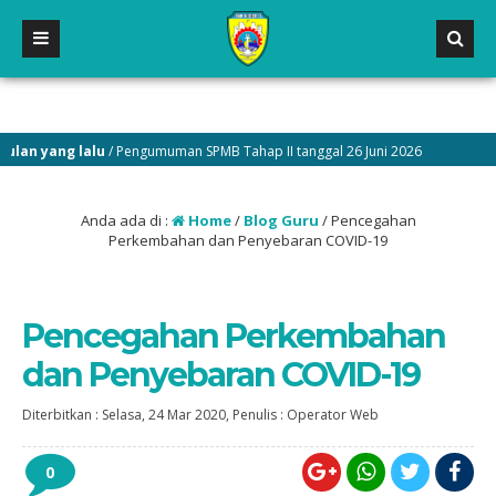
an yang lalu
/ Pengumuman SPMB Tahap II tanggal 26 Juni 2026
1 bu
Anda ada di :
Home
/
Blog Guru
/
Pencegahan
Perkembahan dan Penyebaran COVID-19
Pencegahan Perkembahan
dan Penyebaran COVID-19
Diterbitkan :
Selasa, 24 Mar 2020
, Penulis :
Operator Web
0