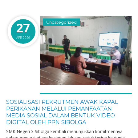
27
Uncategorized
APR 2026
SOSIALISASI REKRUTMEN AWAK KAPAL
PERIKANAN MELALUI PEMANFAATAN
MEDIA SOSIAL DALAM BENTUK VIDEO
DIGITAL OLEH PPN SIBOLGA
SMK Negeri 3 Sibolga kembali menunjukkan komitmennya
dalam meningkatkan kesiapan lulusan untuk terjun ke dunia