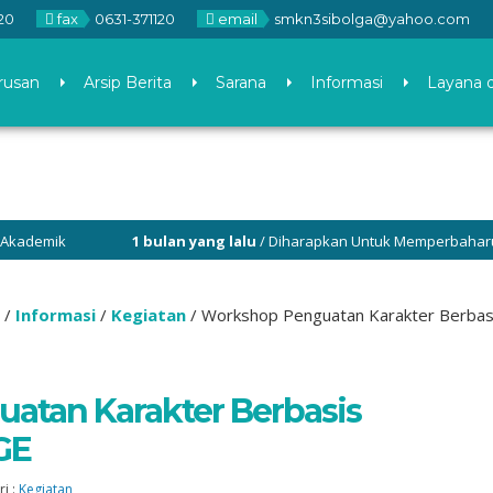
20
fax
0631-371120
email
smkn3sibolga@yahoo.com
rusan
Arsip Berita
Sarana
Informasi
Layana 
emik
1 bulan yang lalu
/ Diharapkan Untuk Memperbaharui Aplik
/
Informasi
/
Kegiatan
/
Workshop Penguatan Karakter Berb
atan Karakter Berbasis
GE
i :
Kegiatan