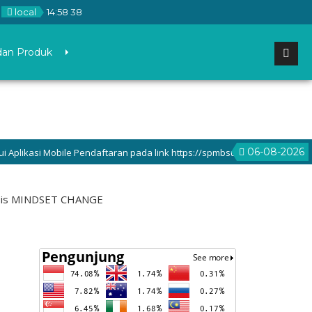
local
14
:
58
39
dan Produk
06-08-2026
asi Mobile Pendaftaran pada link https://spmbsumutberkah.disdik.sumut
asis MINDSET CHANGE