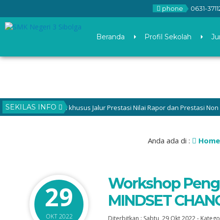
phone
0631-3711
Beranda
Profil Sekolah
Ju
SEKILAS INFO
daftara Tahap II khusus Jalur Prestasi Nilai Rapor dan Prestasi Non Akad
Anda ada di :
Home
Workshop Pengu
29
MINDSET CHAN
OKT 2022
Diterbitkan :
Sabtu, 29 Okt 2022
-
Kategor