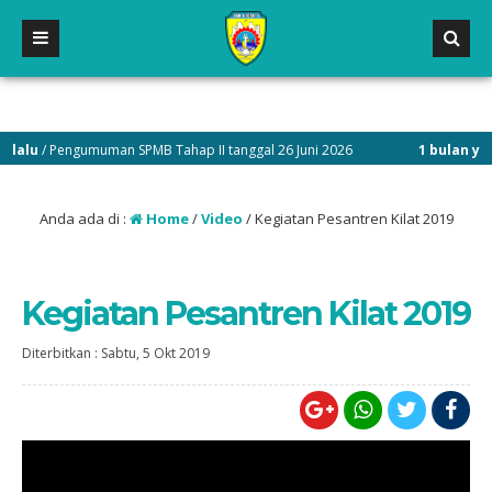
lalu
/ Pengumuman SPMB Tahap II tanggal 26 Juni 2026
1 bulan yang
Anda ada di :
Home
/
Video
/
Kegiatan Pesantren Kilat 2019
Kegiatan Pesantren Kilat 2019
Diterbitkan :
Sabtu, 5 Okt 2019