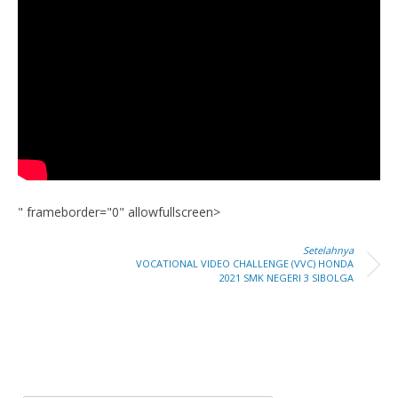
" frameborder="0" allowfullscreen>
Setelahnya
VOCATIONAL VIDEO CHALLENGE (VVC) HONDA
2021 SMK NEGERI 3 SIBOLGA