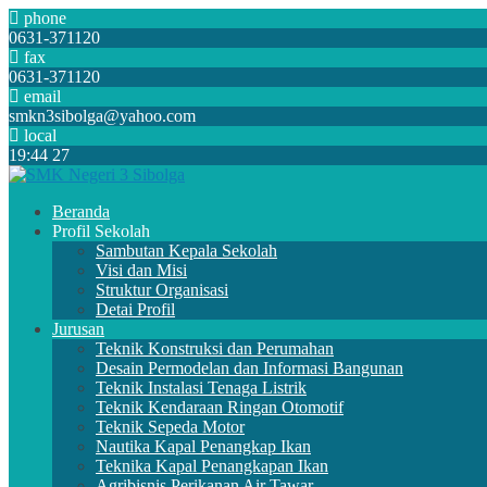
phone
0631-371120
fax
0631-371120
email
smkn3sibolga@yahoo.com
local
19
:
44
27
Beranda
Profil Sekolah
Sambutan Kepala Sekolah
Visi dan Misi
Struktur Organisasi
Detai Profil
Jurusan
Teknik Konstruksi dan Perumahan
Desain Permodelan dan Informasi Bangunan
Teknik Instalasi Tenaga Listrik
Teknik Kendaraan Ringan Otomotif
Teknik Sepeda Motor
Nautika Kapal Penangkap Ikan
Teknika Kapal Penangkapan Ikan
Agribisnis Perikanan Air Tawar