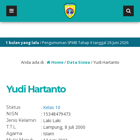
1 bulan yang lalu
/ Pengumuman SPMB Tahap II tanggal 26 Juni 2026
Anda ada di :
Home
/
Data Siswa
/
Yudi Hartanto
Yudi Hartanto
Status
:
Kelas 10
NISN
: 15348479473
Jenis Kelamin
: Laki Laki
T.T.L
: Lampung, 8 Juli 2000
Agama
: Islam