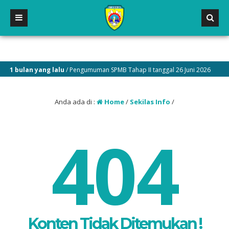
1 bulan yang lalu
/ Pengumuman SPMB Tahap II tanggal 26 Juni 2026
Anda ada di :
Home
/
Sekilas Info
/
404
Konten Tidak Ditemukan !