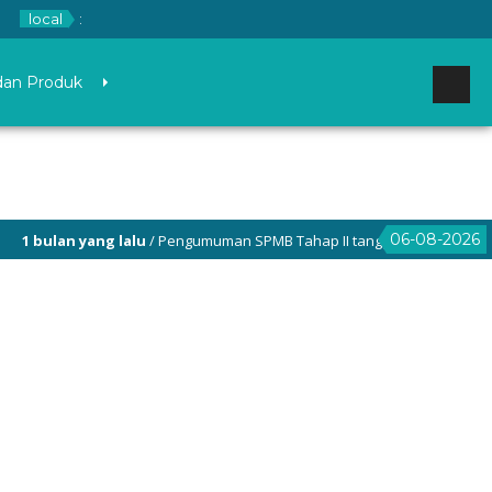
local
:
dan Produk
06-08-2026
1 bulan yang lalu
/ Pengumuman SPMB Tahap II tanggal 26 Juni 2026