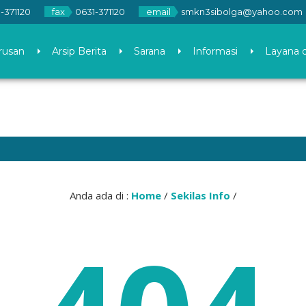
-371120
fax
0631-371120
email
smkn3sibolga@yahoo.com
rusan
Arsip Berita
Sarana
Informasi
Layana 
Anda ada di :
Home
/
Sekilas Info
/