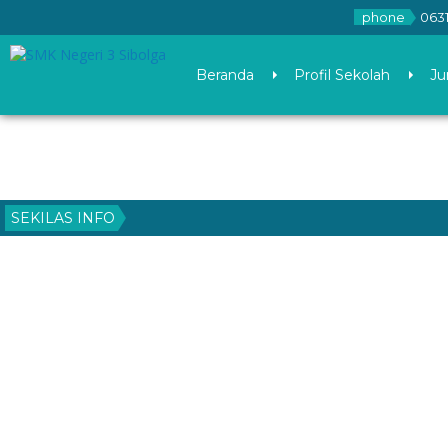
phone
0631
Beranda
Profil Sekolah
Ju
SEKILAS INFO