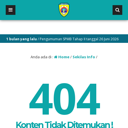
1 bulan yang lalu
/ Pengumuman SPMB Tahap II tanggal 26 Juni 2026
Anda ada di :
Home
/
Sekilas Info
/
404
Konten Tidak Ditemukan !