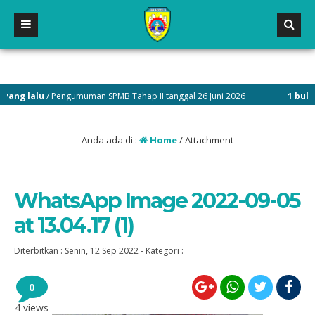
g lalu
/ Pengumuman SPMB Tahap II tanggal 26 Juni 2026
1 bulan ya
Anda ada di :
Home
/ Attachment
WhatsApp Image 2022-09-05
at 13.04.17 (1)
Diterbitkan :
Senin, 12 Sep 2022
-
Kategori :
0
4 views