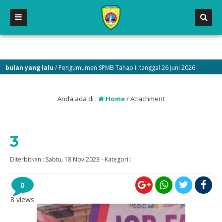
lan yang lalu
/ Pengumuman SPMB Tahap II tanggal 26 Juni 2026
1 b
Anda ada di :
Home
/ Attachment
3
Diterbitkan :
Sabtu, 18 Nov 2023
-
Kategori :
0
8 views