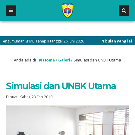
umuman SPMB Tahap II tanggal 26 Juni 2026
1 bulan yang lalu
/ Pen
Anda ada di :
Home
/
Galeri
/
Simulasi dan UNBK Utama
Simulasi dan UNBK Utama
Dibuat :
Sabtu, 23 Feb 2019