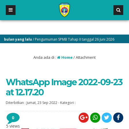
ulan yang lalu
/ Pengumuman SPMB Tahap II tanggal 26 Juni 2026
1 
Anda ada di :
Home
/ Attachment
WhatsApp Image 2022-09-23
at 12.17.20
Diterbitkan :
Jumat, 23 Sep 2022
-
Kategori :
0
5 views