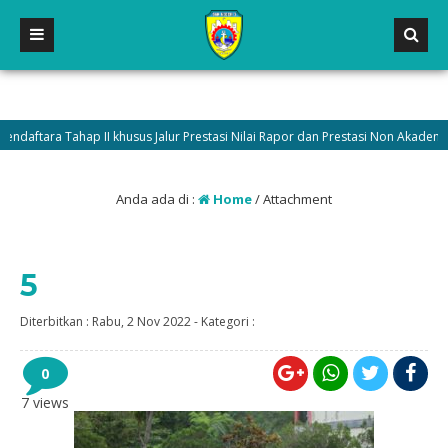
aftara Tahap II khusus Jalur Prestasi Nilai Rapor dan Prestasi Non Akademik
Anda ada di :
Home
/ Attachment
5
Diterbitkan :
Rabu, 2 Nov 2022
-
Kategori :
0
7 views