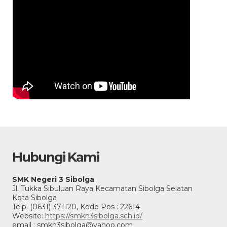
Hubungi Kami
SMK Negeri 3 Sibolga
Jl. Tukka Sibuluan Raya Kecamatan Sibolga Selatan
Kota Sibolga
Telp. (0631) 371120, Kode Pos : 22614
Website:
https://smkn3sibolga.sch.id/
email : smkn3sibolga@yahoo.com