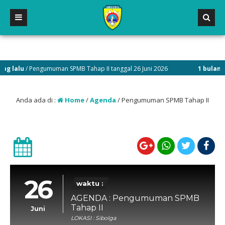
g lalu
/ Pengumuman SPMB Tahap II tanggal 26 Juni 2026
1 bulan ya
Anda ada di :
Home
/
Agenda
/
Pengumuman SPMB Tahap II
26
waktu :
AGENDA : Pengumuman SPMB
Tahap II
Juni
LOKASI : Sibolga