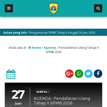
 bulan yang lalu
/ Pengumuman SPMB Tahap II tanggal 26 Juni 2026
Anda ada di :
Home
/
Agenda
/
Pendafatran Ulang Tahap II
SPMB 2026
27
waktu :
AGENDA : Pendafatran Ulang
Tahap II SPMB 2026
Juni