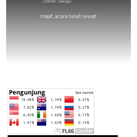
LOKASI : Sibolga
maaf, acara telah lewat